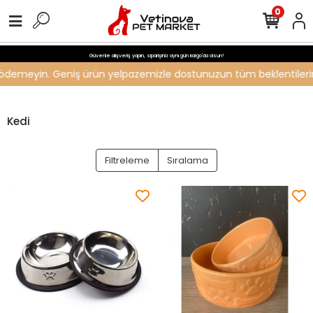
0
Güvenle alışveriş yapın, siparişiniz aynı gün kargo'da olsun!
ti ödemeyin. Geniş ürün yelpazemizle dostunuzun tüm beklentilerini 
Kedi
Filtreleme
Sıralama