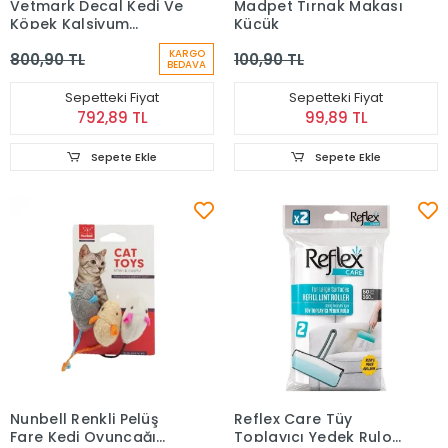
Vetmark Decal Kedi Ve
Madpet Tırnak Makası
Köpek Kalsiyum
Küçük
Takviyesi 60 Tablet
KARGO
800,90 TL
100,90 TL
BEDAVA
Sepetteki Fiyat
Sepetteki Fiyat
792,89 TL
99,89 TL
Sepete Ekle
Sepete Ekle
Nunbell Renkli Pelüş
Reflex Care Tüy
Fare Kedi Oyuncağı
Toplayıcı Yedek Rulo