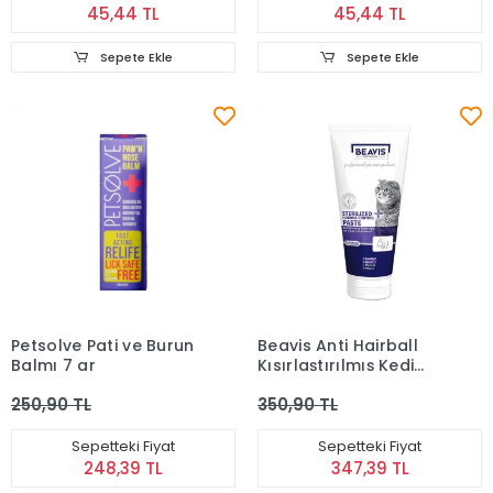
45,44 TL
45,44 TL
Sepete Ekle
Sepete Ekle
Petsolve Pati ve Burun
Beavis Anti Hairball
Balmı 7 gr
Kısırlaştırılmış Kedi
Macunu 75 Ml
250,90 TL
350,90 TL
Sepetteki Fiyat
Sepetteki Fiyat
248,39 TL
347,39 TL