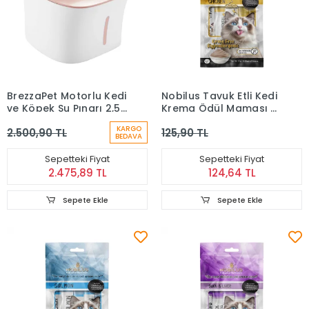
BrezzaPet Motorlu Kedi
Nobilus Tavuk Etli Kedi
ve Köpek Su Pınarı 2,5
Krema Ödül Maması 5
L
x 15 gr
KARGO
2.500,90 TL
125,90 TL
BEDAVA
Sepetteki Fiyat
Sepetteki Fiyat
2.475,89 TL
124,64 TL
Sepete Ekle
Sepete Ekle