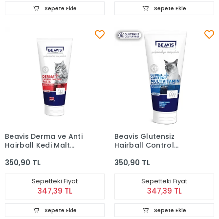
Sepete Ekle
Sepete Ekle
Beavis Derma ve Anti
Beavis Glutensiz
Hairball Kedi Malt
Hairball Control
Paste 75 ml
Multivitamin
350,90 TL
350,90 TL
Gastointestinal Kedi
Malt Paste 75 ml
Sepetteki Fiyat
Sepetteki Fiyat
347,39 TL
347,39 TL
Sepete Ekle
Sepete Ekle