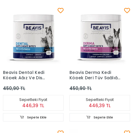
Beavis Dental Kedi
Beavis Derma Kedi
Köpek Ağız Ve Diş
Köpek Deri Tüy Sağlığı
Sağlığı Destekleyici
Destekleyici
450,90 TL
450,90 TL
Çiğnenebilir Tablet 105
Çiğnenebilir Tablet 105
Gr
Gr
Sepetteki Fiyat
Sepetteki Fiyat
446,39 TL
446,39 TL
Sepete Ekle
Sepete Ekle