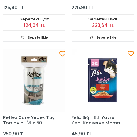
3'lü
Büyük Boy 2 adet
125,90 TL
225,90 TL
Sepetteki Fiyat
Sepetteki Fiyat
124,64 TL
223,64 TL
Sepete Ekle
Sepete Ekle
Reflex Care Yedek Tüy
Felix Sığır Etli Yavru
Toplayıcı (4 x 50
Kedi Konserve Maması
Yaprak)
85 gr
250,90 TL
45,90 TL