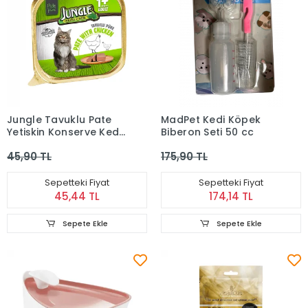
Jungle Tavuklu Pate
MadPet Kedi Köpek
Yetişkin Konserve Kedi
Biberon Seti 50 cc
Maması 100 Gr
45,90 TL
175,90 TL
Sepetteki Fiyat
Sepetteki Fiyat
45,44 TL
174,14 TL
Sepete Ekle
Sepete Ekle