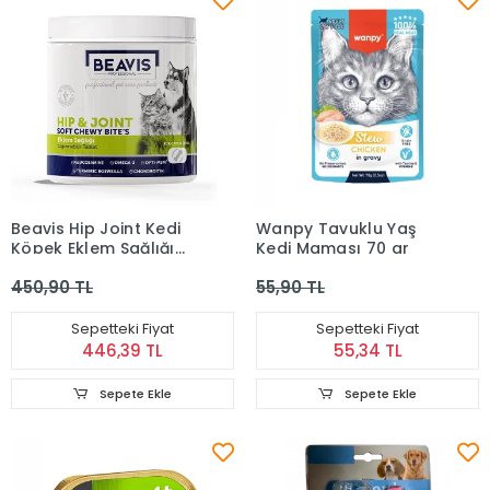
Beavis Hip Joint Kedi
Wanpy Tavuklu Yaş
Köpek Eklem Sağlığı
Kedi Maması 70 gr
Destekleyici
450,90 TL
55,90 TL
Çiğnenebilir Tablet 105
Gr
Sepetteki Fiyat
Sepetteki Fiyat
446,39 TL
55,34 TL
Sepete Ekle
Sepete Ekle