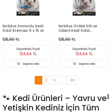
Nobilus Somonlu Kedi
Nobilus Ördek Etli ve
Ödül Kreması 5 x 15 gr
Ciğerli Kedi Ödül
Kreması 5 x 15 gr
125,90 TL
125,90 TL
Sepetteki Fiyat
Sepetteki Fiyat
124,64 TL
124,64 TL
Sepete Ekle
Sepete Ekle
1
2
3
...
33
🐾 Kedi Ürünleri – Yavru ve
Yetişkin Kediniz İçin Tüm