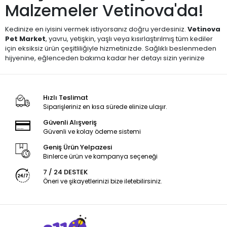
Malzemeler Vetinova'da!
Kedinize en iyisini vermek istiyorsanız doğru yerdesiniz.
Vetinova
Pet Market
, yavru, yetişkin, yaşlı veya kısırlaştırılmış tüm kediler
için eksiksiz ürün çeşitliliğiyle hizmetinizde. Sağlıklı beslenmeden
hijyenine, eğlenceden bakıma kadar her detayı sizin yerinize
düşündük.
🥣 Kuru Kedi Mamaları – Pro
Hızlı Teslimat
Siparişleriniz en kısa sürede elinize ulaşır.
Plan, Royal Canin, N&D ve
Güvenli Alışveriş
Daha Fazlası
Güvenli ve kolay ödeme sistemi
Geniş Ürün Yelpazesi
Kedinizin günlük beslenme ihtiyacını karşılamak için özenle
Binlerce ürün ve kampanya seçeneği
seçilmiş kuru mama çeşitlerimizle tanışın.
🔹
Yavru, yetişkin, yaşlı ve kısırlaştırılmış
kedilere özel
7 / 24 DESTEK
formüller
Öneri ve şikayetlerinizi bize iletebilirsiniz.
🔹 Kaliteli içerikleriyle öne çıkan markalar:
Pro Plan
,
Royal Canin
,
N&D
,
Advance
,
Reflex
🔹 Tahılsız, hassas sindirim sistemine uygun ve diyet formüller
👉
Kuru Kedi Mamaları