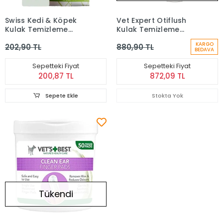
Swiss Kedi & Köpek
Vet Expert Otiflush
Kulak Temizleme
Kulak Temizleme
Solüsyonu 50 Ml
Solüsyonu 125 ml
KARGO
202,90 TL
880,90 TL
BEDAVA
Sepetteki Fiyat
Sepetteki Fiyat
200,87 TL
872,09 TL
Sepete Ekle
Stokta Yok
Tükendi