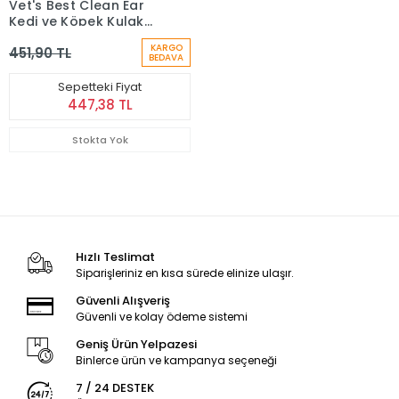
Vet's Best Clean Ear
Kedi ve Köpek Kulak
Temizleme Parmak
KARGO
451,90 TL
Pedi 50 Adet
BEDAVA
Sepetteki Fiyat
447,38 TL
Stokta Yok
Hızlı Teslimat
Siparişleriniz en kısa sürede elinize ulaşır.
Güvenli Alışveriş
Güvenli ve kolay ödeme sistemi
Geniş Ürün Yelpazesi
Binlerce ürün ve kampanya seçeneği
7 / 24 DESTEK