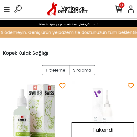
0
Güvenle alışveriş yapın, siparişiniz aynı gün kargo'da olsun!
creti ödemeyin. Geniş ürün yelpazemizle dostunuzun tüm beklentileri
Köpek Kulak Sağlığı
Filtreleme
Sıralama
Tükendi