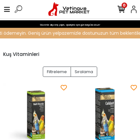
0
Güvenle alışveriş yapın, siparişiniz aynı gün kargo'da olsun!
creti ödemeyin. Geniş ürün yelpazemizle dostunuzun tüm beklentileri
Kuş Vitaminleri
Filtreleme
Sıralama