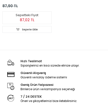
Bağışıklık Sistemi ve
87,90 TL
İshale Karşı Sıvı
Vitamin
Sepetteki Fiyat
87,02 TL
Sepete Ekle
Hızlı Teslimat
Siparişleriniz en kısa sürede elinize ulaşır.
Güvenli Alışveriş
Güvenli ve kolay ödeme sistemi
Geniş Ürün Yelpazesi
Binlerce ürün ve kampanya seçeneği
7 / 24 DESTEK
Öneri ve şikayetlerinizi bize iletebilirsiniz.