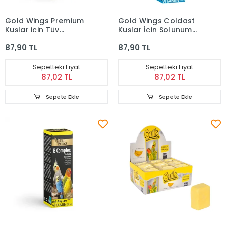
Gold Wings Premium
Gold Wings Coldast
Kuşlar için Tüy
Kuşlar İçin Solunum
Oluşumunu
Sistemi Destekleyici
87,90 TL
87,90 TL
Destekleyici Sıvı
Sıvı Vitamin 20 Ml
Multivitamin
Sepetteki Fiyat
Sepetteki Fiyat
87,02 TL
87,02 TL
Sepete Ekle
Sepete Ekle