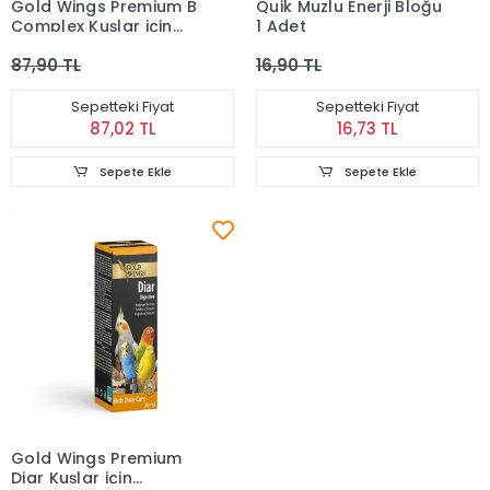
Gold Wings Premium B
Quik Muzlu Enerji Bloğu
Complex Kuşlar için
1 Adet
Stres Önleyici Sıvı
87,90 TL
16,90 TL
Vitamin
Sepetteki Fiyat
Sepetteki Fiyat
87,02 TL
16,73 TL
Sepete Ekle
Sepete Ekle
Gold Wings Premium
Diar Kuşlar için