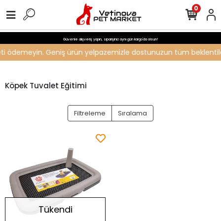
0
Güvenle alışveriş yapın, siparişiniz aynı gün kargo'da olsun!
ücreti ödemeyin. Geniş ürün yelpazemizle dostunuzun tüm beklentiler
Köpek Tuvalet Eğitimi
Filtreleme
Sıralama
Tükendi