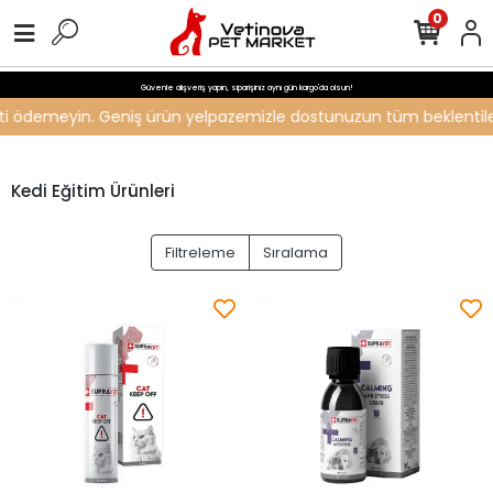
0
Güvenle alışveriş yapın, siparişiniz aynı gün kargo'da olsun!
creti ödemeyin. Geniş ürün yelpazemizle dostunuzun tüm beklentileri
Kedi Eğitim Ürünleri
Filtreleme
Sıralama