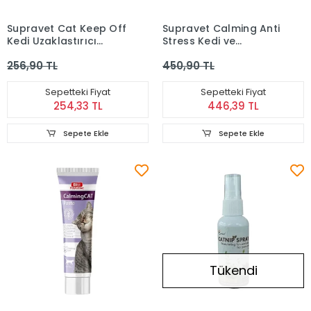
Supravet Cat Keep Off
Supravet Calming Anti
Kedi Uzaklaştırıcı
Stress Kedi ve
Sprey 150 ml
Köpekler için Sıvı
256,90 TL
450,90 TL
Sakinleştirici Damla
Sepetteki Fiyat
Sepetteki Fiyat
254,33 TL
446,39 TL
Sepete Ekle
Sepete Ekle
Tükendi