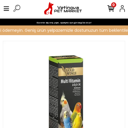
0
Güvenle alışveriş yapın, siparişiniz aynı gün kargo'da olsun!
reti ödemeyin. Geniş ürün yelpazemizle dostunuzun tüm beklentilerin