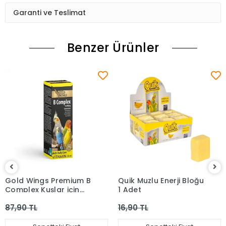
Garanti ve Teslimat
Benzer Ürünler
Gold Wings Premium B
Quik Muzlu Enerji Bloğu
Complex Kuşlar için
1 Adet
Stres Önleyici Sıvı
87,90 TL
16,90 TL
Vitamin