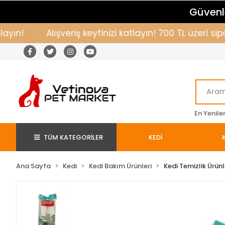
Güvenle
!
Alışveriş keyfinizi katlayın! 700 TL üzeri sipar
En Yenile
TÜM KATEGORİLER
KEDİ
Ana Sayfa
Kedi
Kedi Bakım Ürünleri
Kedi Temizlik Ürünl