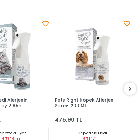
t Köpek Allerjen
Reflex Care Vanilya Kokulu
0 Ml
Kedi Kumu Torbası
TL
124,90 TL
Sepetteki Fiyat
Sepetteki Fiyat
471,14 TL
123,65 TL