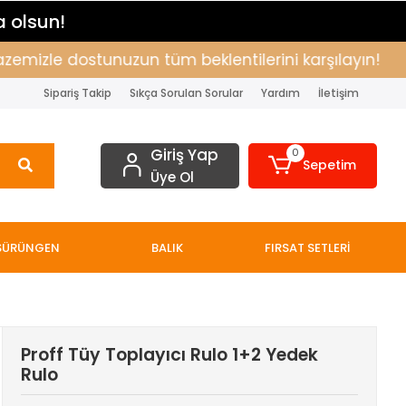
a olsun!
izle dostunuzun tüm beklentilerini karşılayın!
Alı
Sipariş Takip
Sıkça Sorulan Sorular
Yardım
İletişim
Giriş Yap
0
Sepetim
Üye Ol
SÜRÜNGEN
BALIK
FIRSAT SETLERİ
Proff Tüy Toplayıcı Rulo 1+2 Yedek
Rulo