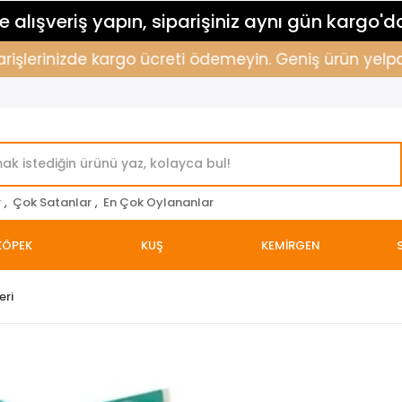
 alışveriş yapın, siparişiniz aynı gün kargo'd
işlerinizde kargo ücreti ödemeyin. Geniş ürün yelpazem
r
,
Çok Satanlar
,
En Çok Oylananlar
KÖPEK
KUŞ
KEMİRGEN
eri