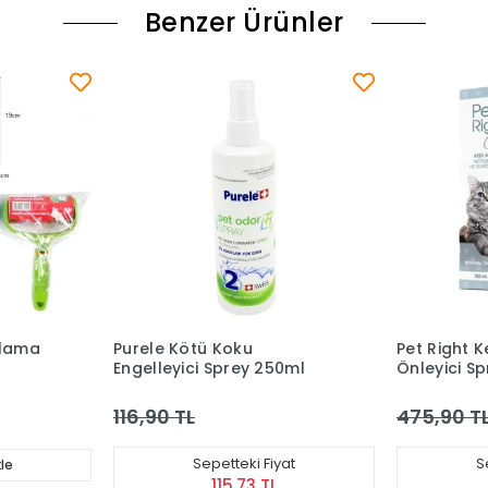
Benzer Ürünler
Pet Right Kedi Alerjenini
Pets Righ
250ml
Önleyici Sprey 200ml
Spreyi 20
475,90 TL
475,90 
iyat
Sepetteki Fiyat
L
471,14 TL