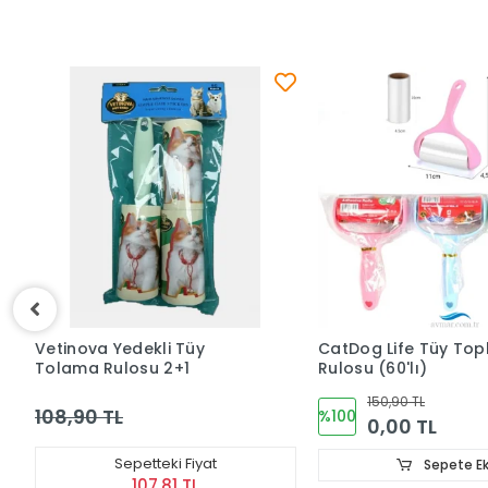
CatDog Life Tüy Toplama
Purele Kötü Koku
Rulosu (60'lı)
Engelleyici Sprey 
150,90 TL
116,90 TL
%100
0,00 TL
Sepetteki F
Sepete Ekle
115,73 T