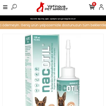
0
Güvenle alışveriş yapın, siparişiniz aynı gün kargo'da olsun!
reti ödemeyin. Geniş ürün yelpazemizle dostunuzun tüm beklentilerin