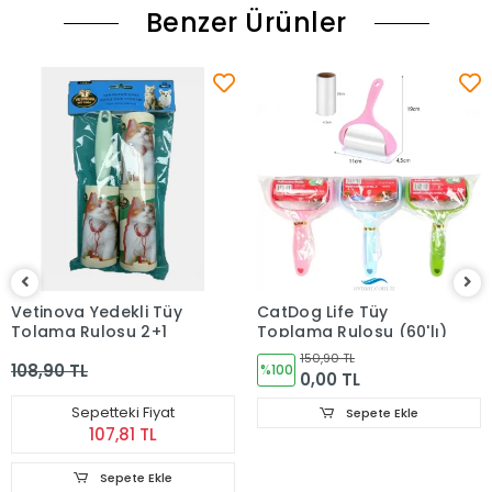
Benzer Ürünler
Vetinova Yedekli Tüy
CatDog Life Tüy
Tolama Rulosu 2+1
Toplama Rulosu (60'lı)
150,90 TL
108,90 TL
%100
0,00 TL
Sepetteki Fiyat
Sepete Ekle
107,81 TL
Sepete Ekle