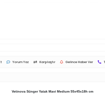
Et
Yorum Yaz
Karşılaştır
Gelince Haber Ver
Vetinova Sünger Yatak Mavi Medium 55x45x18h cm