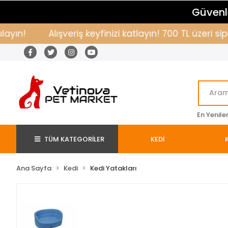
Güvenle
!
Alışveriş keyfinizi katlayın! 700 TL üzeri sipa
En Yenile
TÜM KATEGORİLER
KEDİ
Ana Sayfa
Kedi
Kedi Yatakları