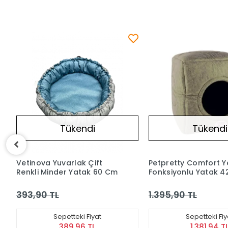
Tükendi
Tükend
Petpretty Comfort Yeşil Üç
Sünger Yatak Açık M
Fonksiyonlu Yatak 42 x 42 x
Large 60x52x 21h c
23 cm
KARGO
1.395,90 TL
1.250,90 TL
BEDAVA
Sepetteki Fiyat
Sepetteki Fi
1.381,94 TL
1.238,39 T