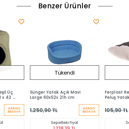
Benzer Ürünler
i
Tükendi
avi
Ferplast Relax Marrone Bej
Vetinova K
m
Peluş Yatak 55/4
Köpek Sal
KARGO
105,90 TL
203,90 T
BEDAVA
yat
Sepetteki Fiyat
S
L
104,84 TL