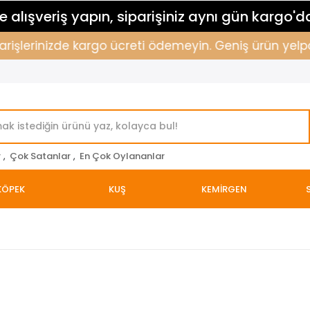
 alışveriş yapın, siparişiniz aynı gün kargo'd
rişlerinizde kargo ücreti ödemeyin. Geniş ürün yelpazem
r
,
Çok Satanlar
,
En Çok Oylananlar
KÖPEK
KUŞ
KEMİRGEN