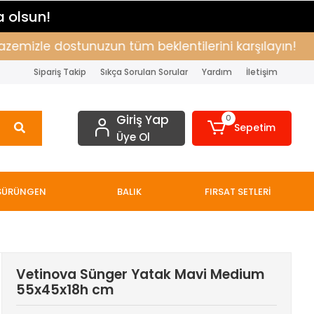
a olsun!
izle dostunuzun tüm beklentilerini karşılayın!
Al
Sipariş Takip
Sıkça Sorulan Sorular
Yardım
İletişim
Giriş Yap
0
Sepetim
Üye Ol
SÜRÜNGEN
BALIK
FIRSAT SETLERİ
Vetinova Sünger Yatak Mavi Medium
55x45x18h cm