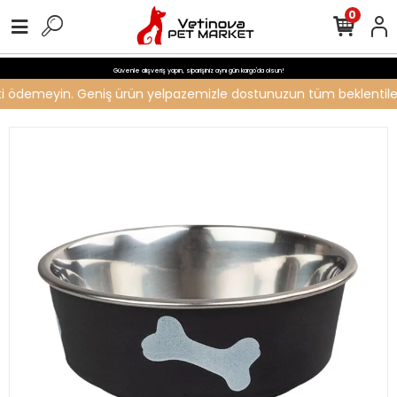
0
Güvenle alışveriş yapın, siparişiniz aynı gün kargo'da olsun!
reti ödemeyin. Geniş ürün yelpazemizle dostunuzun tüm beklentilerin