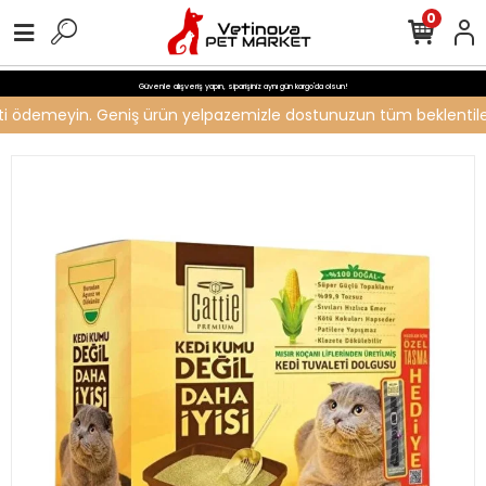
0
Güvenle alışveriş yapın, siparişiniz aynı gün kargo'da olsun!
creti ödemeyin. Geniş ürün yelpazemizle dostunuzun tüm beklentileri