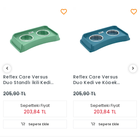
Reflex Care Versus
Reflex Care Versus
Duo Standlı İkili Kedi
Duo Kedi ve Köpek
Köpek Mama Kabı -
Mama Kabı - Mavi
205,90 TL
205,90 TL
Yeşil
Sepetteki Fiyat
Sepetteki Fiyat
203,84 TL
203,84 TL
Sepete Ekle
Sepete Ekle