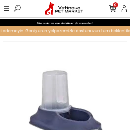
0
Güvenle alışveriş yapın, siparişiniz aynı gün kargo'da olsun!
creti ödemeyin. Geniş ürün yelpazemizle dostunuzun tüm beklentilerin