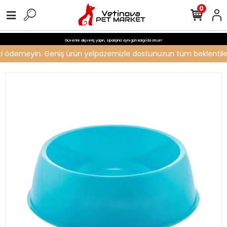
0
Güvenle alışveriş yapın, siparişiniz aynı gün kargo'da olsun!
reti ödemeyin. Geniş ürün yelpazemizle dostunuzun tüm beklentilerin