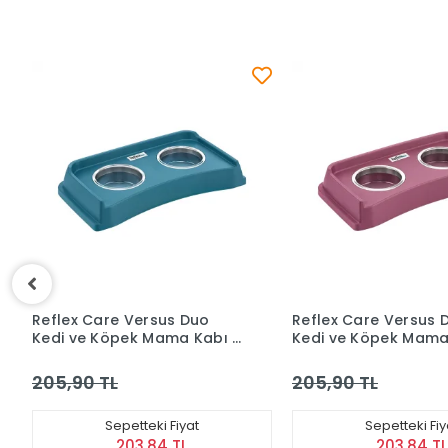
Reflex Care Versus Duo
Reflex Care Versu
Kedi ve Köpek Mama Kabı -
Kedi ve Köpek Mam
Mor
Gri
205,90 TL
205,90 TL
Sepetteki Fiyat
Sepetteki F
203,84 TL
203,84 