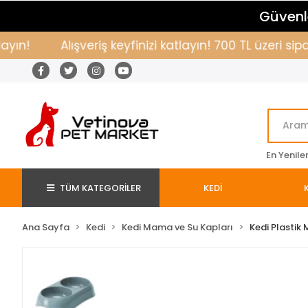
Güvenle
Alışveriş keyfinizi katlayın! 700 TL üzeri sipar
En Yenile
TÜM KATEGORİLER
KEDİ
Ana Sayfa
Kedi
Kedi Mama ve Su Kapları
Kedi Plastik