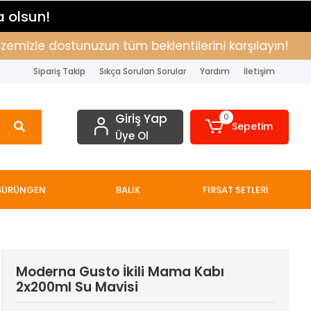
a olsun!
zle dostunuzun tüm beklentilerini karşılayın!
Alı
Sipariş Takip
Sıkça Sorulan Sorular
Yardım
İletişim
Giriş Yap
0
Sepetim
Üye Ol
SÜRÜNGEN
BALIK
FIRSAT SETLERİ
Moderna Gusto İkili Mama Kabı
2x200ml Su Mavisi