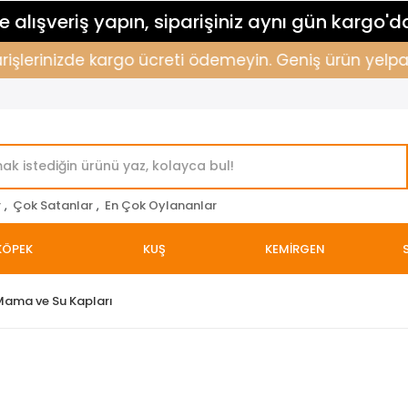
 alışveriş yapın, siparişiniz aynı gün kargo'd
işlerinizde kargo ücreti ödemeyin. Geniş ürün yelpazemi
r
,
Çok Satanlar
,
En Çok Oylananlar
KÖPEK
KUŞ
KEMİRGEN
 Mama ve Su Kapları