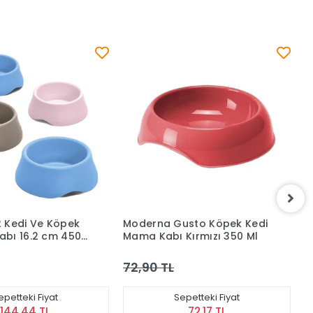
Gusto Köpek Kedi
PlastArt Kedi ve Köpekler
ı Kırmızı 350 Ml
için Platik Kaymaz Silikonlu
Mama ve Su Kabı (2L)
L
202,90 TL
Sepetteki Fiyat
Sepetteki Fiyat
72,17 TL
200,87 TL