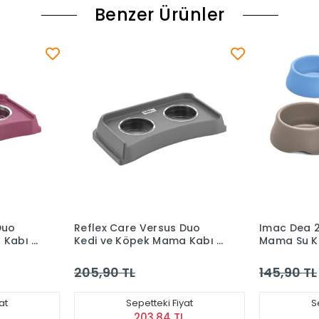
Benzer Ürünler
s Duo
Imac Dea 2 Kedi Ve Köpek
Moderna 
a Kabı -
Mama Su Kabı 16.2 cm 450
Mama Kab
ml
145,90 TL
72,90 T
iyat
Sepetteki Fiyat
TL
144,44 TL