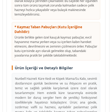
olarak kolayca yerinden çıkarılabilir. Bu sayede her öğünden
sonra tüm ürünü taşımak zorunda kalmadan sadece çelik
hazneyi hızlıca yıkayabilir veya bulaşık makinesinde
temizleyebilirsiniz.
* Kaymaz Taban Pabuçları (Kutu İçeriğine
Dahildir):
Ürünle birlikte gelen özel kauçuk kaymaz pabuçlar, evcil
hayvanınız mama yerken veya su içerken kabın hareket
etmesini, devrilmesini ve zeminin çizilmesini önler. Pabuçlar
kutu içerisinde ayrı olarak gelmekte olup, tabandaki
yuvalarına pratik bir şekilde takılabilmektedir.
Ürün İçeriği ve Detaylı Bilgiler
Nunbell Hazneli Küre Kedi ve Köpek Mama/Su Kabı, sevimli
dostlarınızın günlük beslenme ve su ihtiyacını en pratik,
temiz ve sağlıklı şekilde karşılamak üzere özel olarak
tasarlanmıştır. Hem estetik küre tasarımıyla evinizde
modern bir duruş sergiler hem de yenilikçi fonksiyonel
özellikleriyle hayatınızı kolaylaştırır. Ürün; ana gövde,
sızdırmaz valfli su haznesi, ayrılabilir paslanmaz çelik
mama kabı ve takılabilir kaymaz taban pabuçlarından