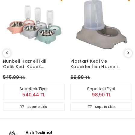
Tüken
kili
Plastart Kedi Ve
Plastart Hazne
k
Köpekler İçin Hazneli
Ve Su Kabı Mavi 
bı 500
Mama Ve Su Kabı 3.5
99,90 TL
89,90 TL
Lt
Fiyat
Sepetteki Fiyat
Sepetteki 
 TL
98,90 TL
89,00 
 Ekle
Sepete Ekle
Stokta 
Hızlı Teslimat