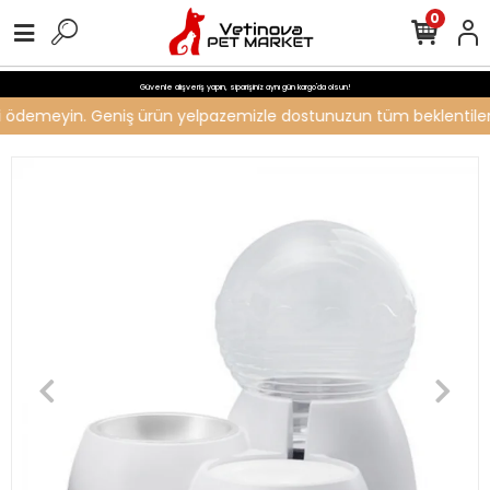
0
Güvenle alışveriş yapın, siparişiniz aynı gün kargo'da olsun!
reti ödemeyin. Geniş ürün yelpazemizle dostunuzun tüm beklentilerin