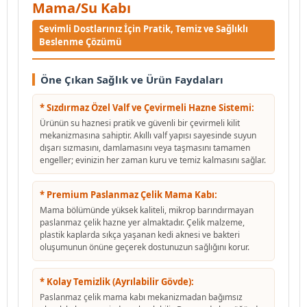
Mama/Su Kabı
Sevimli Dostlarınız İçin Pratik, Temiz ve Sağlıklı
Beslenme Çözümü
Öne Çıkan Sağlık ve Ürün Faydaları
* Sızdırmaz Özel Valf ve Çevirmeli Hazne Sistemi:
Ürünün su haznesi pratik ve güvenli bir çevirmeli kilit
mekanizmasına sahiptir. Akıllı valf yapısı sayesinde suyun
dışarı sızmasını, damlamasını veya taşmasını tamamen
engeller; evinizin her zaman kuru ve temiz kalmasını sağlar.
* Premium Paslanmaz Çelik Mama Kabı:
Mama bölümünde yüksek kaliteli, mikrop barındırmayan
paslanmaz çelik hazne yer almaktadır. Çelik malzeme,
plastik kaplarda sıkça yaşanan kedi aknesi ve bakteri
oluşumunun önüne geçerek dostunuzun sağlığını korur.
* Kolay Temizlik (Ayrılabilir Gövde):
Paslanmaz çelik mama kabı mekanizmadan bağımsız