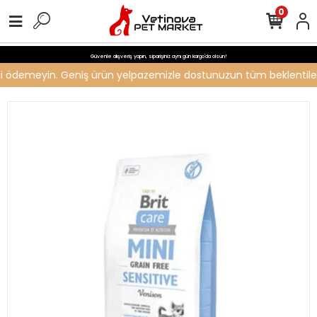
0
Güvenle alışveriş yapın, siparişiniz aynı gün kargo'da olsun!
reti ödemeyin. Geniş ürün yelpazemizle dostunuzun tüm beklentilerin