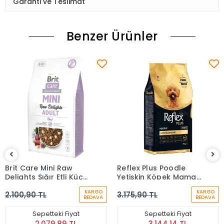
Garanti ve Teslimat
Benzer Ürünler
Brit Care Mini Raw
Reflex Plus Poodle
Delights Sığır Etli Küçük
Yetişkin Köpek Maması
Irk Tahılsız Yetişkin
8 kg
KARGO
KARGO
2.100,90 TL
3.175,90 TL
Köpek Maması 2 Kg
BEDAVA
BEDAVA
Sepetteki Fiyat
Sepetteki Fiyat
2.079,89 TL
3.144,14 TL