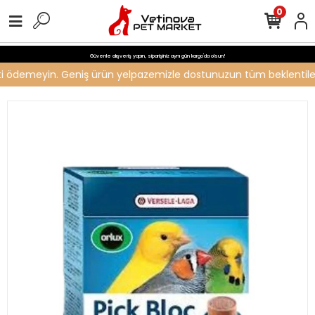
0
Güvenle alışveriş yapın, siparişiniz aynı gün kargo'da olsun!
reti ödemeyin. Geniş ürün yelpazemizle dostunuzun tüm beklentilerin