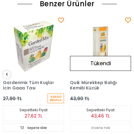
Benzer Ürünler
Tükendi
Gardenmix Tüm Kuşlar
Quik Mürekkep Balığı
İçin Gaga Taşı
Kemiği Küçük
KARGO
27,90 TL
43,90 TL
BEDAVA
Sepetteki Fiyat
Sepetteki Fiyat
27,62 TL
43,46 TL
Sepete Ekle
Stokta Yok