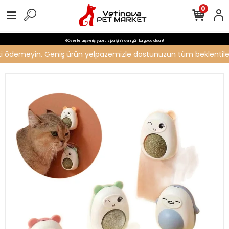
0
Güvenle alışveriş yapın, siparişiniz aynı gün kargo'da olsun!
reti ödemeyin. Geniş ürün yelpazemizle dostunuzun tüm beklentilerin