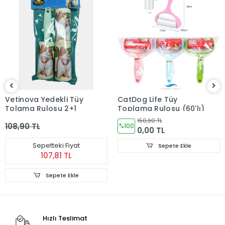
Vetinova Yedekli Tüy
CatDog Life Tüy
Tolama Rulosu 2+1
Toplama Rulosu (60'lı)
150,90 TL
108,90 TL
%100
0,00 TL
Sepetteki Fiyat
Sepete Ekle
107,81 TL
Sepete Ekle
Hızlı Teslimat