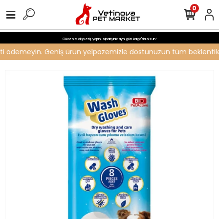
0
Güvenle alışveriş yapın, siparişiniz aynı gün kargo'da olsun!
creti ödemeyin. Geniş ürün yelpazemizle dostunuzun tüm beklentileri