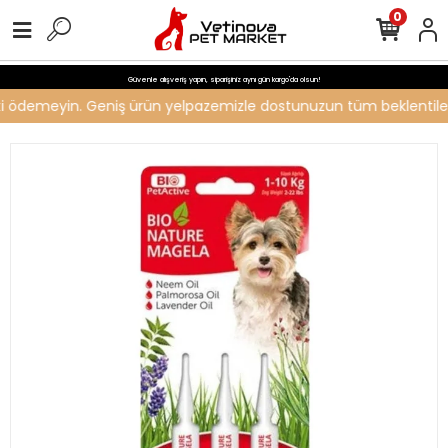
0
Güvenle alışveriş yapın, siparişiniz aynı gün kargo'da olsun!
reti ödemeyin. Geniş ürün yelpazemizle dostunuzun tüm beklentilerin