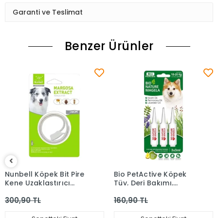
Garanti ve Teslimat
Benzer Ürünler
Nunbell Köpek Bit Pire
Bio PetActive Köpek
Kene Uzaklaştırıcı
Tüy, Deri Bakımı,
Tasma 36 Cm
Parazit Damlası 10-20
300,90 TL
160,90 TL
Kg Kg 1,5 Ml 3 Adet