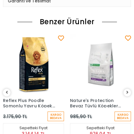
Garanti ve Teslimat
Benzer Ürünler
Reflex Plus Poodle
Nature's Protection
Somonlu Yavru Köpek
Beyaz Tüylü Köpekler
Maması 8 kg
İçin Somonlu Yavru
KARGO
KARGO
3.175,90 TL
985,90 TL
Köpek Maması (1,5 kg)
BEDAVA
BEDAVA
Sepetteki Fiyat
Sepetteki Fiyat
3.144,14 TL
976,04 TL