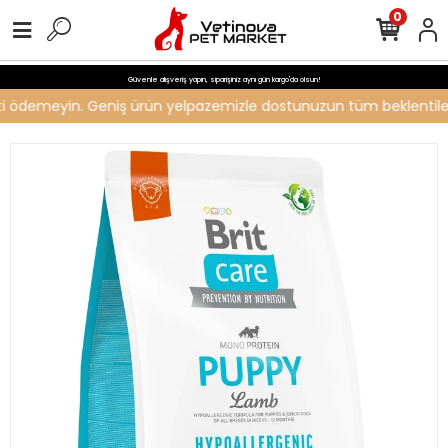
0
Güvenle alışveriş yapın, siparişiniz aynı gün kargo'da olsun!
reti ödemeyin. Geniş ürün yelpazemizle dostunuzun tüm beklentilerin