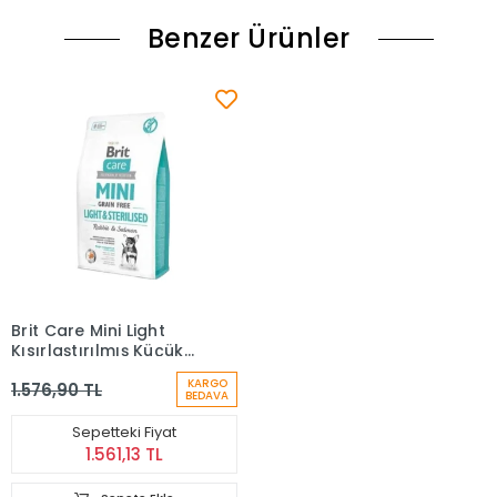
Benzer Ürünler
Brit Care Mini Light
Kısırlaştırılmış Küçük
Irk Tavşanlı Köpek
KARGO
1.576,90 TL
Maması 2 Kg
BEDAVA
Sepetteki Fiyat
1.561,13 TL