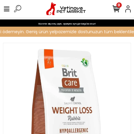
0
Güvenle alışveriş yapın, siparişiniz aynı gün kargo'da olsun!
reti ödemeyin. Geniş ürün yelpazemizle dostunuzun tüm beklentilerin