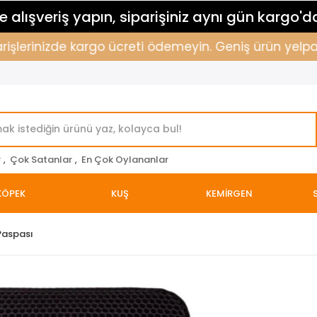
 alışveriş yapın, siparişiniz aynı gün kargo'd
şlerinizde kargo ücreti ödemeyin. Geniş ürün yelpazemi
r
,
Çok Satanlar
,
En Çok Oylananlar
KÖPEK
KUŞ
KEMİRGEN
Paspası