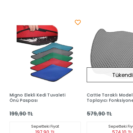
Tükendi
Migno Elekli Kedi Tuvaleti
Cattie Taraklı Mode
Önü Paspası
Toplayıcı Fonksiyone
Paspası Kedi Model 
199,90 TL
579,90 TL
Sepetteki Fiyat
Sepetteki Fiy
197,90 TL
574,10 TL