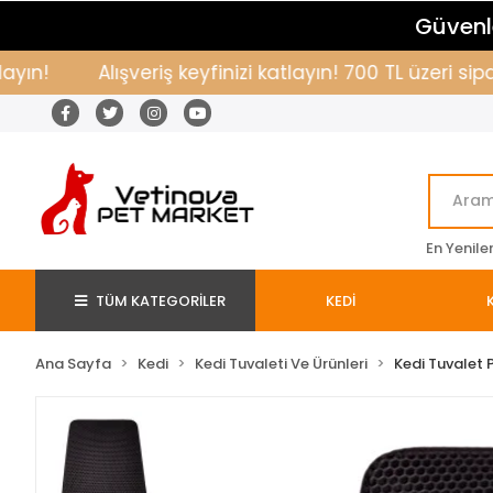
Güvenle
Alışveriş keyfinizi katlayın! 700 TL üzeri sipari
En Yenile
TÜM KATEGORİLER
KEDİ
Ana Sayfa
Kedi
Kedi Tuvaleti Ve Ürünleri
Kedi Tuvalet 