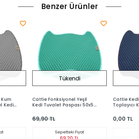
Benzer Ürünler
Tükendi
l Kum
Cattie Fonksiyonel Yeşil
Cattie Ked
l Kedi
Kedi Tuvalet Paspası 50x50
Toplayıcı 
L Boy
Cm
Lacivert 5
69,90 TL
0,00 TL
at
Sepetteki Fiyat
69,20 TL