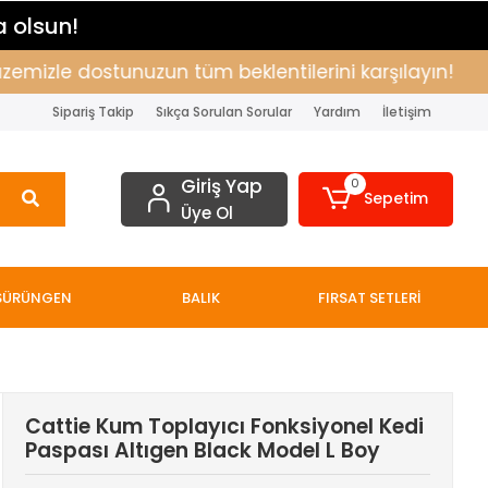
a olsun!
zle dostunuzun tüm beklentilerini karşılayın!
Alış
Sipariş Takip
Sıkça Sorulan Sorular
Yardım
İletişim
Giriş Yap
0
Sepetim
Üye Ol
SÜRÜNGEN
BALIK
FIRSAT SETLERİ
Cattie Kum Toplayıcı Fonksiyonel Kedi
Paspası Altıgen Black Model L Boy