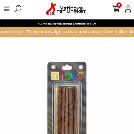
0
Güvenle alışveriş yapın, siparişiniz aynı gün kargo'da olsun!
creti ödemeyin. Geniş ürün yelpazemizle dostunuzun tüm beklentileri