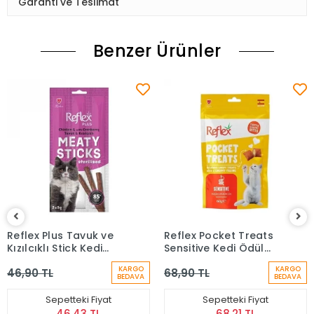
Garanti ve Teslimat
Benzer Ürünler
Reflex Plus Tavuk ve
Reflex Pocket Treats
Kızılcıklı Stick Kedi
Sensitive Kedi Ödül
Ödül Maması 3x5 gr
Maması 60 Gr
KARGO
KARGO
46,90 TL
68,90 TL
BEDAVA
BEDAVA
Sepetteki Fiyat
Sepetteki Fiyat
46,43 TL
68,21 TL