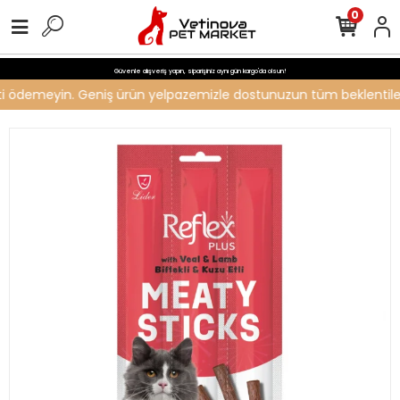
0
Güvenle alışveriş yapın, siparişiniz aynı gün kargo'da olsun!
reti ödemeyin. Geniş ürün yelpazemizle dostunuzun tüm beklentilerin