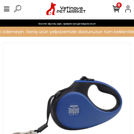
0
Güvenle alışveriş yapın, siparişiniz aynı gün kargo'da olsun!
reti ödemeyin. Geniş ürün yelpazemizle dostunuzun tüm beklentilerin