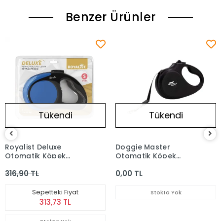
Benzer Ürünler
Tükendi
Tükendi
Royalist Deluxe
Doggie Master
Otomatik Köpek
Otomatik Köpek
Gezdirme Tasması
Tasması Siyah Xs 3 M
316,90 TL
0,00 TL
Mavi Small 3 mt
Sepetteki Fiyat
Stokta Yok
313,73 TL