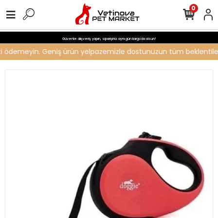
0
Güvenle alışveriş yapın, siparişiniz aynı gün kargo'da olsun!
reti ödemeyin. Geniş ürün yelpazemizle dostunuzun tüm beklentilerin