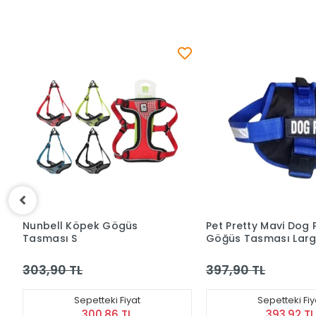
Pet Pretty Mavi Dog Police
Doglife Desenli Köp
Göğüs Tasması Large
Göğüs Ve Gezdirm
Tasması 2,5 cm
397,90 TL
162,90 TL
Sepetteki Fiyat
Sepetteki Fi
393,92 TL
161,27 T