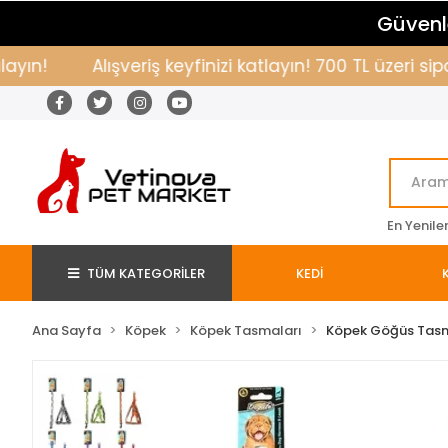
Güvenle
!
Alışveriş keyfinizi katlayın! 700 TL üzeri sipar
En Yenile
TÜM KATEGORİLER
KEDİ
Ana Sayfa
Köpek
Köpek Tasmaları
Köpek Göğüs Tas