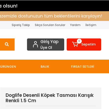
a olsun!
izle dostunuzun tüm beklentilerini karşılayın!
Alı
Sipariş Takip
Sıkça Sorulan Sorular
Yardım
İletişim
Giriş Yap
0
Sepetim
Üye Ol
SÜRÜNGEN
BALIK
FIRSAT SETLERİ
Doglife Desenli Köpek Tasması Karışık
Renkli 1.5 Cm