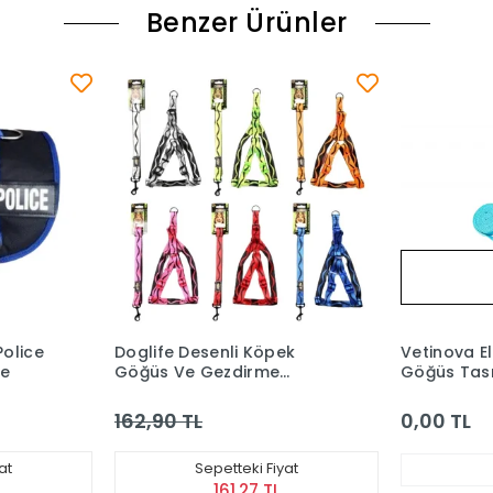
Benzer Ürünler
Tükendi
ek
Vetinova Elegance Figürlü
Doglife D
e
Göğüs Tasması M
Tasması Ka
Cm
0,00 TL
0,00 TL
yat
Stokta Yok
L