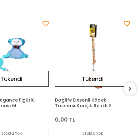
Tükendi
Tükendi
esenli Köpek
Maxi Life Elegance Figürlü
rışık Renkli 2
Göğüs Tasması S Boy
175,90 TL
Sepetteki Fiyat
Stokta Yok
174,14 TL