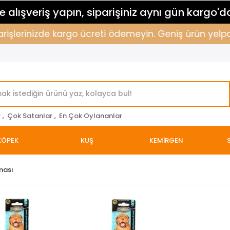
 alışveriş yapın, siparişiniz aynı gün kargo'd
işlerinizde kargo ücreti ödemeyin. Geniş ürün yelpazem
r
,
Çok Satanlar
,
En Çok Oylananlar
KÖPEK
KUŞ
KEMİRGEN
ması