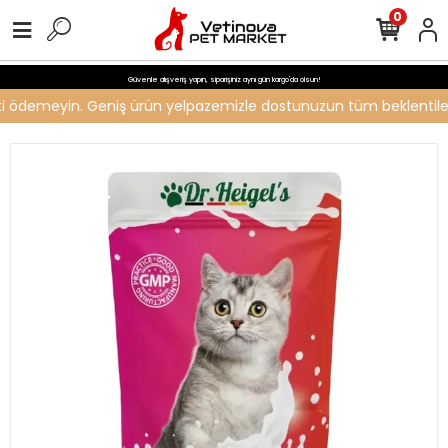
0
Güvenle alışveriş yapın, siparişiniz aynı gün kargo'da olsun!
reti ödemeyin. Geniş ürün yelpazemizle dostunuzun tüm beklentilerin