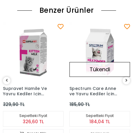
Benzer Ürünler
Tükendi
Supravet Hamile Ve
Spectrum Care Anne
Yavru Kediler Için
ve Yavru Kediler İçin
Taurinli Kedi Süt Tozu
Süt Tozu (150 g)
329,90 TL
185,90 TL
150 g
Sepetteki Fiyat
Sepetteki Fiyat
326,60 TL
184,04 TL