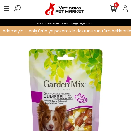
0
Güvenle alışveriş yapın, siparişiniz aynı gün kargo'da olsun!
reti ödemeyin. Geniş ürün yelpazemizle dostunuzun tüm beklentilerin