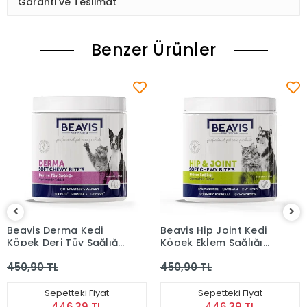
Garanti ve Teslimat
Benzer Ürünler
Beavis Derma Kedi
Beavis Hip Joint Kedi
Köpek Deri Tüy Sağlığı
Köpek Eklem Sağlığı
Destekleyici
Destekleyici
450,90 TL
450,90 TL
Çiğnenebilir Tablet 105
Çiğnenebilir Tablet 105
Gr
Gr
Sepetteki Fiyat
Sepetteki Fiyat
446,39 TL
446,39 TL