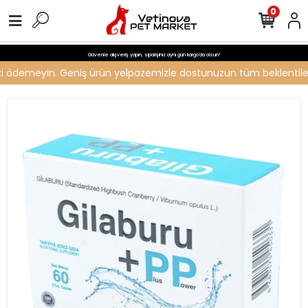
0
Güvenle alışveriş yapın, siparişiniz aynı gün kargo'da olsun!
reti ödemeyin. Geniş ürün yelpazemizle dostunuzun tüm beklentilerin