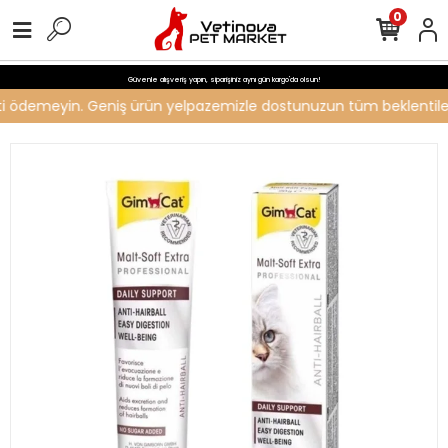
0
Güvenle alışveriş yapın, siparişiniz aynı gün kargo'da olsun!
reti ödemeyin. Geniş ürün yelpazemizle dostunuzun tüm beklentilerin