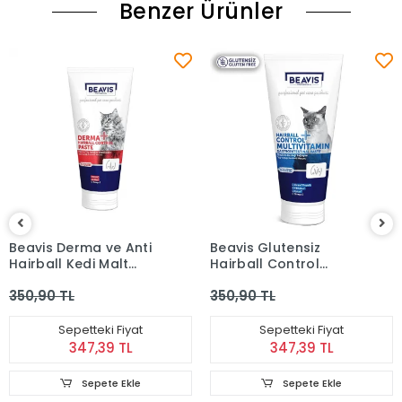
Benzer Ürünler
Beavis Derma ve Anti
Beavis Glutensiz
Hairball Kedi Malt
Hairball Control
Paste 75 ml
Multivitamin
350,90 TL
350,90 TL
Gastointestinal Kedi
Malt Paste 75 ml
Sepetteki Fiyat
Sepetteki Fiyat
347,39 TL
347,39 TL
Sepete Ekle
Sepete Ekle