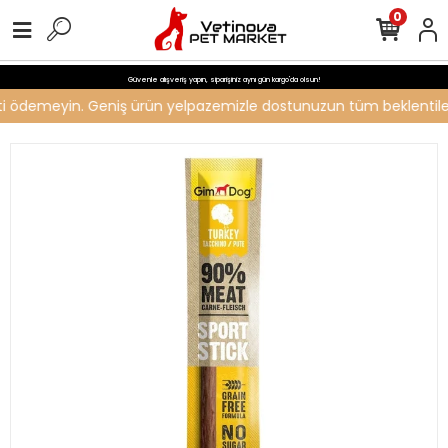
0
Güvenle alışveriş yapın, siparişiniz aynı gün kargo'da olsun!
creti ödemeyin. Geniş ürün yelpazemizle dostunuzun tüm beklentileri