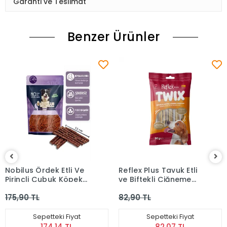
Garanti ve Teslimat
Benzer Ürünler
Nobilus Ördek Etli Ve
Reflex Plus Tavuk Etli
Pirinçli Çubuk Köpek
ve Biftekli Çiğneme
Ödül Maması 80 Gr
Çubukları (80 g)
175,90 TL
82,90 TL
Sepetteki Fiyat
Sepetteki Fiyat
174,14 TL
82,07 TL