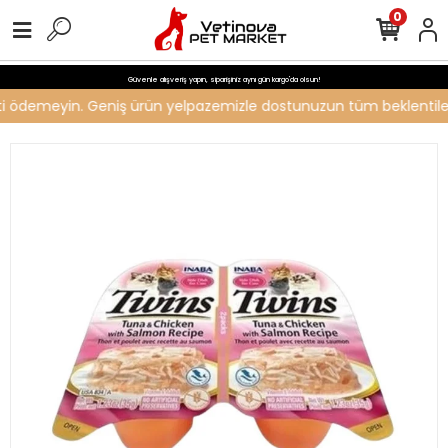
0
Güvenle alışveriş yapın, siparişiniz aynı gün kargo'da olsun!
reti ödemeyin. Geniş ürün yelpazemizle dostunuzun tüm beklentilerin