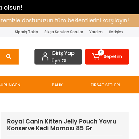
a olsun!
zle dostunuzun tüm beklentilerini karşılayın!
Alış
Sipariş Takip
Sıkça Sorulan Sorular
Yardım
İletişim
Giriş Yap
0
Sepetim
Üye Ol
SÜRÜNGEN
BALIK
FIRSAT SETLERİ
Royal Canin Kitten Jelly Pouch Yavru
Konserve Kedi Maması 85 Gr