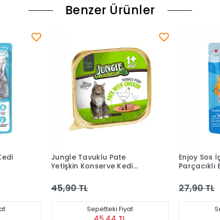
Benzer Ürünler
Enjoy Sos İçinde Et
Enjoy Sos İ
di
Parçacıklı Beyaz Balıklı
Parçacıklı K
Yetişkin Kedi Pouch Mama
Kedi Pouc
(85 g)
27,90 TL
27,90 TL
at
Sepetteki Fiyat
S
27,62 TL