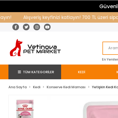
Güvenle
Alışveriş keyfinizi katlayın! 700 TL üzeri sipari
En Yenile
TÜM KATEGORİLER
KEDİ
Ana Sayfa
Kedi
Konserve Kedi Maması
Yetişkin Kedi K