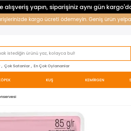
 alışveriş yapın, siparişiniz aynı gün kargo'd
şlerinizde kargo ücreti ödemeyin. Geniş ürün yelpazemi
r
,
Çok Satanlar
,
En Çok Oylananlar
KÖPEK
KUŞ
KEMİRGEN
onservesi