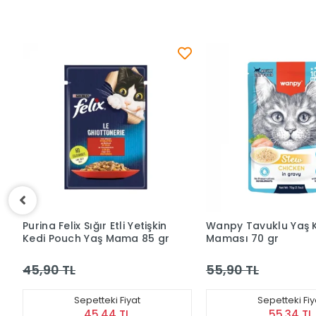
Wanpy Tavuklu Yaş Kedi
Jungle Tavuklu Pate
Maması 70 gr
Yetişkin Konserve Ke
Maması 100 Gr
55,90 TL
45,90 TL
Sepetteki Fiyat
Sepetteki Fiy
55,34 TL
45,44 TL