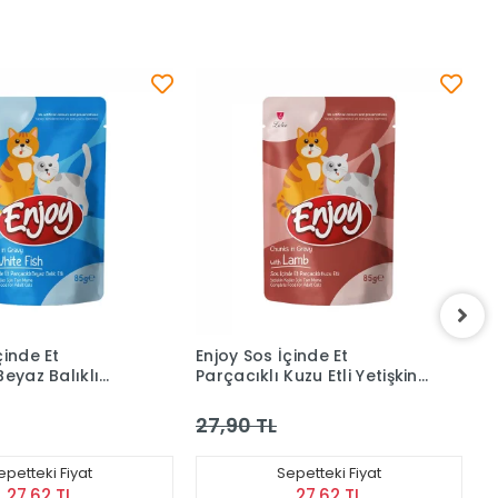
çinde Et
Enjoy Sos İçinde Et
P
uzu Etli Yetişkin
Parçacıklı Tavuk Etli Yetişkin
P
h Mama (85 g)
Kedi Pouch Mama (85 g)
K
27,90 TL
3
epetteki Fiyat
Sepetteki Fiyat
27,62 TL
27,62 TL