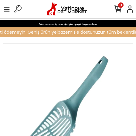
0
Güvenle alışveriş yapın, siparişiniz aynı gün kargo'da olsun!
creti ödemeyin. Geniş ürün yelpazemizle dostunuzun tüm beklentileri