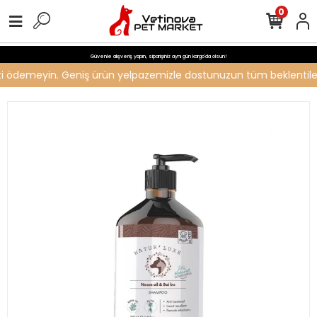
0
Güvenle alışveriş yapın, siparişiniz aynı gün kargo'da olsun!
reti ödemeyin. Geniş ürün yelpazemizle dostunuzun tüm beklentilerin