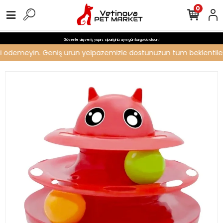
0
Güvenle alışveriş yapın, siparişiniz aynı gün kargo'da olsun!
reti ödemeyin. Geniş ürün yelpazemizle dostunuzun tüm beklentilerin