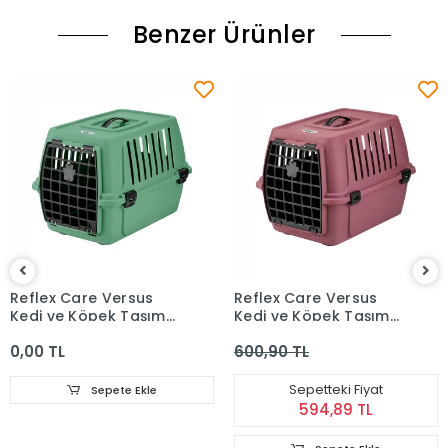
Benzer Ürünler
Reflex Care Versus
Reflex Care Versus
Kedi ve Köpek Taşıma
Kedi ve Köpek Taşıma
Çantası Yeşil (47,5 x
Çantası Mor (47,5 x
0,00 TL
600,90 TL
33,5 x 33 cm)
33,5 x 33 cm)
Sepetteki Fiyat
Sepete Ekle
594,89 TL