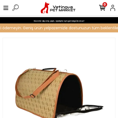
0
Güvenle alışveriş yapın, siparişiniz aynı gün kargo'da olsun!
reti ödemeyin. Geniş ürün yelpazemizle dostunuzun tüm beklentilerin