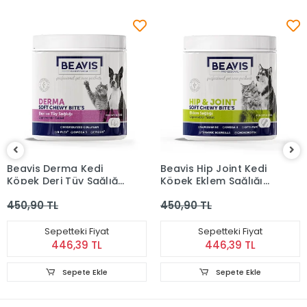
Beavis Derma Kedi
Beavis Hip Joint Kedi
Köpek Deri Tüy Sağlığı
Köpek Eklem Sağlığı
Destekleyici
Destekleyici
450,90 TL
450,90 TL
Çiğnenebilir Tablet 105
Çiğnenebilir Tablet 105
Gr
Gr
Sepetteki Fiyat
Sepetteki Fiyat
446,39 TL
446,39 TL
Sepete Ekle
Sepete Ekle