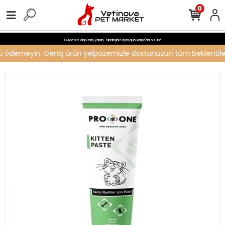
0
Güvenle alışveriş yapın, siparişiniz aynı gün kargo'da olsun!
reti ödemeyin. Geniş ürün yelpazemizle dostunuzun tüm beklentilerin