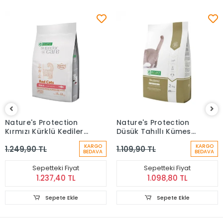
Nature's Protection
Nature's Protection
Kırmızı Kürklü Kediler
Düşük Tahıllı Kümes
İçin Ringa Balıklı
Hayvan Etli
KARGO
KARGO
1.249,90 TL
1.109,90 TL
Yetişkin Kedi Maması
Kısırlaştırılmış Kedi
BEDAVA
BEDAVA
(1,5 Kg)
Maması (2 kg)
Sepetteki Fiyat
Sepetteki Fiyat
1.237,40 TL
1.098,80 TL
Sepete Ekle
Sepete Ekle