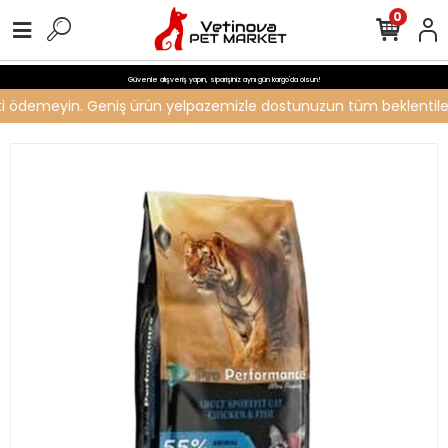
0
Güvenle alışveriş yapın, siparişiniz aynı gün kargo'da olsun!
reti ödemeyin. Geniş ürün yelpazemizle dostunuzun tüm beklentilerin