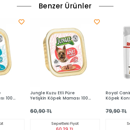
Benzer Ürünler
Royal Canin Sterilised Kısır
Wanpy Pou
sı 100
Köpek Konservesi 85 Gr
Köpek Mam
79,90 TL
81,90 TL
at
Sepetteki Fiyat
S
79,10 TL