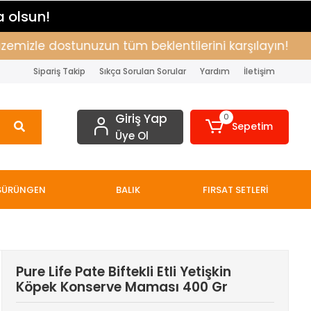
a olsun!
zle dostunuzun tüm beklentilerini karşılayın!
Alış
Sipariş Takip
Sıkça Sorulan Sorular
Yardım
İletişim
Giriş Yap
0
Sepetim
Üye Ol
SÜRÜNGEN
BALIK
FIRSAT SETLERİ
Pure Life Pate Biftekli Etli Yetişkin
Köpek Konserve Maması 400 Gr