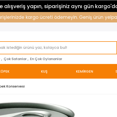
 alışveriş yapın, siparişiniz aynı gün kargo'd
şlerinizde kargo ücreti ödemeyin. Geniş ürün yelpazemi
r
,
Çok Satanlar
,
En Çok Oylananlar
KÖPEK
KUŞ
KEMİRGEN
öpek Konservesi