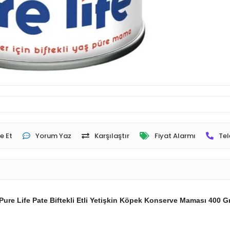
e Et
Yorum Yaz
Karşılaştır
Fiyat Alarmı
Tel
Pure Life Pate Biftekli Etli Yetişkin Köpek Konserve Maması 400 G