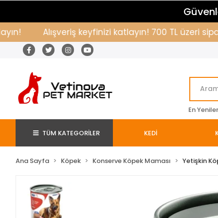
Güvenle
Alışveriş keyfinizi katlayın! 700 TL üzeri sipari
En Yenile
TÜM KATEGORİLER
KEDİ
Ana Sayfa
Köpek
Konserve Köpek Maması
Yetişkin K