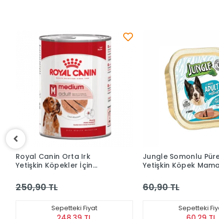
Jungle Somonlu Püre
Jungle Kuzu Etli Püre
Yetişkin Köpek Maması 100
Yetişkin Köpek Mama
gr
Gr
60,90 TL
60,90 TL
Sepetteki Fiyat
Sepetteki Fiy
60,29 TL
60,29 TL