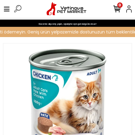
0
Güvenle alışveriş yapın, siparişiniz aynı gün kargo'da olsun!
creti ödemeyin. Geniş ürün yelpazemizle dostunuzun tüm beklentileri