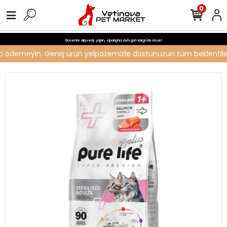
0
Güvenle alışveriş yapın, siparişiniz aynı gün kargo'da olsun!
creti ödemeyin. Geniş ürün yelpazemizle dostunuzun tüm beklentilerin