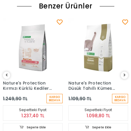
Benzer Ürünler
Nature's Protection
Nature's Protection
Kırmızı Kürklü Kediler
Düşük Tahıllı Kümes
İçin Ringa Balıklı
Hayvan Etli
KARGO
KARGO
1.249,90 TL
1.109,90 TL
Yetişkin Kedi Maması
Kısırlaştırılmış Kedi
BEDAVA
BEDAVA
(1,5 Kg)
Maması (2 kg)
Sepetteki Fiyat
Sepetteki Fiyat
1.237,40 TL
1.098,80 TL
Sepete Ekle
Sepete Ekle