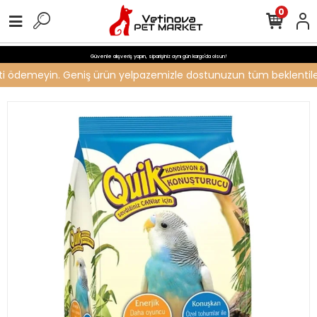
0
Güvenle alışveriş yapın, siparişiniz aynı gün kargo'da olsun!
creti ödemeyin. Geniş ürün yelpazemizle dostunuzun tüm beklentileri