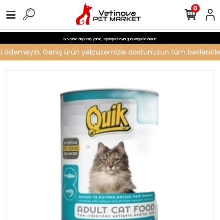
0
Güvenle alışveriş yapın, siparişiniz aynı gün kargo'da olsun!
reti ödemeyin. Geniş ürün yelpazemizle dostunuzun tüm beklentilerin