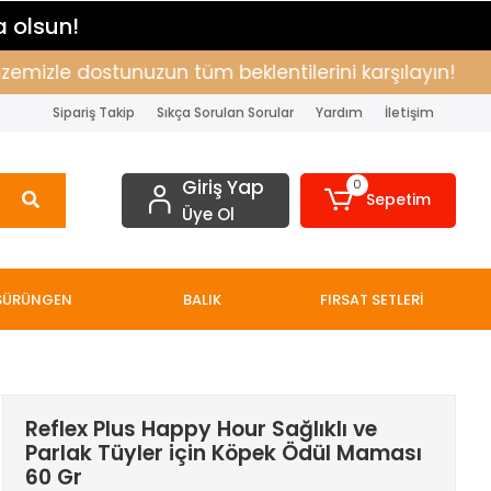
a olsun!
zle dostunuzun tüm beklentilerini karşılayın!
Alış
Sipariş Takip
Sıkça Sorulan Sorular
Yardım
İletişim
Giriş Yap
0
Sepetim
Üye Ol
SÜRÜNGEN
BALIK
FIRSAT SETLERİ
Reflex Plus Happy Hour Sağlıklı ve
Parlak Tüyler için Köpek Ödül Maması
60 Gr