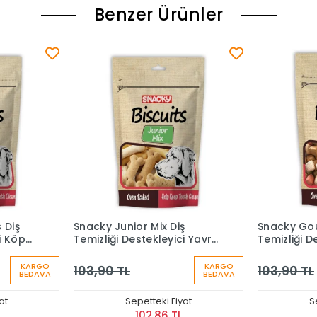
Benzer Ürünler
ş
Snacky Gourmet Bites Diş
Reflex Plus
i Yavru
Temizliği Destekleyici Köpek
300 Gr
 200 Gr
Ödül Bisküvisi 200 Gr
KARGO
KARGO
103,90 TL
145,90 TL
BEDAVA
BEDAVA
at
Sepetteki Fiyat
S
102,86 TL