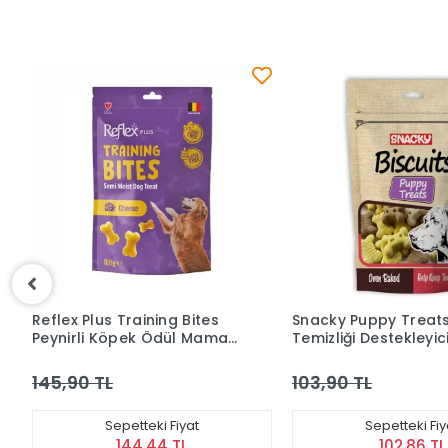
Snacky Puppy Treats Diş
Snacky Junior Mix Di
Temizliği Destekleyici Köpek
Temizliği Destekleyic
Ödül Bisküvisi 200 Gr
Köpek Ödül Bisküvisi
KARGO
103,90 TL
103,90 TL
BEDAVA
Sepetteki Fiyat
Sepetteki Fiy
102,86 TL
102,86 TL