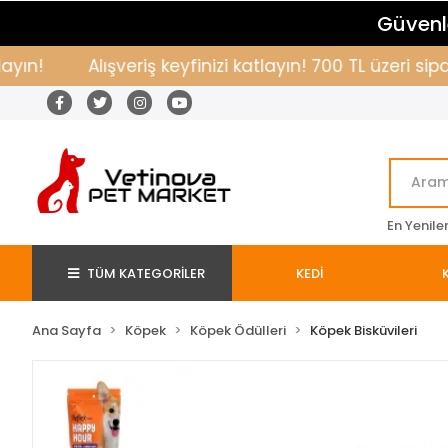
Güvenle
Alışveriş keyfinizi katlayın! 700 TL üzeri sipari
En Yenile
TÜM KATEGORİLER
KEDİ
Ana Sayfa
Köpek
Köpek Ödülleri
Köpek Bisküvileri