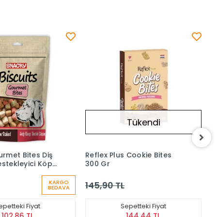
Tükendi
Tükendi
 Cookie Bites
Snacky Lover Mix Diş
Temizliği Destekleyici Köpek
Ödül Bisküvisi 200 Gr
KARGO
103,90 TL
BEDAVA
epetteki Fiyat
Sepetteki Fiyat
144,44 TL
102,86 TL