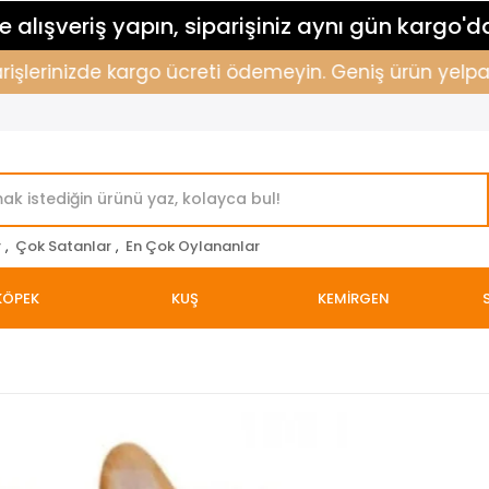
 alışveriş yapın, siparişiniz aynı gün kargo'd
şlerinizde kargo ücreti ödemeyin. Geniş ürün yelpazemi
r
,
Çok Satanlar
,
En Çok Oylananlar
KÖPEK
KUŞ
KEMİRGEN