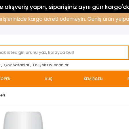
 alışveriş yapın, siparişiniz aynı gün kargo'd
şlerinizde kargo ücreti ödemeyin. Geniş ürün yelpazemi
r
,
Çok Satanlar
,
En Çok Oylananlar
KÖPEK
KUŞ
KEMİRGEN
eri