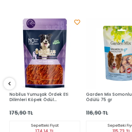
Garden Mix Somonlu Köpek
M-Pets BBQ Kings T
Ödülü 75 gr
Steaks Tavuk Etli Kö
Ödül Maması (105 g
116,90 TL
122,90 TL
Sepetteki Fiyat
Sepetteki Fiy
115,73 TL
121,67 TL