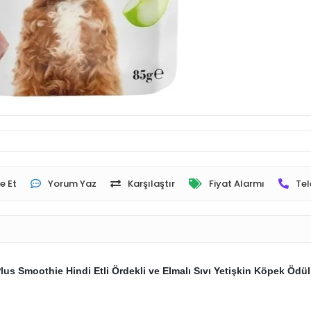
e Et
Yorum Yaz
Karşılaştır
Fiyat Alarmı
Tel
Plus Smoothie Hindi Etli Ördekli ve Elmalı Sıvı Yetişkin Köpek Ödü