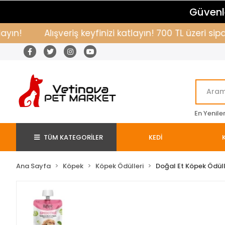
Güvenle
Alışveriş keyfinizi katlayın! 700 TL üzeri sipari
En Yenile
TÜM KATEGORİLER
KEDİ
Ana Sayfa
Köpek
Köpek Ödülleri
Doğal Et Köpek Ödüll