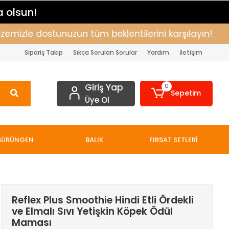
a olsun!
zle dostunuzun tüm beklentilerini karşılayın!
Alış
Sipariş Takip
Sıkça Sorulan Sorular
Yardım
İletişim
Giriş Yap
0
Sepetim
Üye Ol
SÜRÜNGEN
BALIK
FIRSAT SETLERİ
Reflex Plus Smoothie Hindi Etli Ördekli
ve Elmalı Sıvı Yetişkin Köpek Ödül
Maması