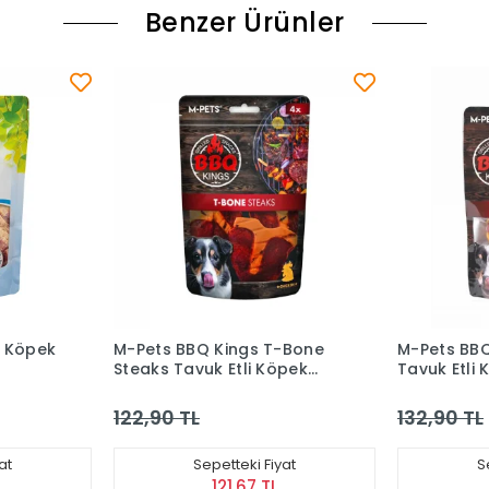
Benzer Ürünler
-Bone
M-Pets BBQ Kings Hot Dogs
Wanpy Örde
pek
Tavuk Etli Köpek Ödül
Ödülü 100 
)
Maması (135 g)
132,90 TL
148,90 TL
at
Sepetteki Fiyat
S
131,57 TL