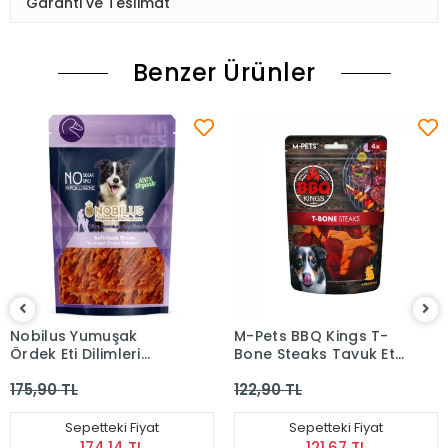
Garanti ve Teslimat
Benzer Ürünler
Nobilus Yumuşak
M-Pets BBQ Kings T-
Ördek Eti Dilimleri
Bone Steaks Tavuk Etli
Köpek Ödül Maması
Köpek Ödül Maması
175,90 TL
122,90 TL
80 gr
(105 g)
Sepetteki Fiyat
Sepetteki Fiyat
174,14 TL
121,67 TL