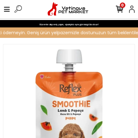
0
Güvenle alışveriş yapın, siparişiniz aynı gün kargo'da olsun!
creti ödemeyin. Geniş ürün yelpazemizle dostunuzun tüm beklentileri