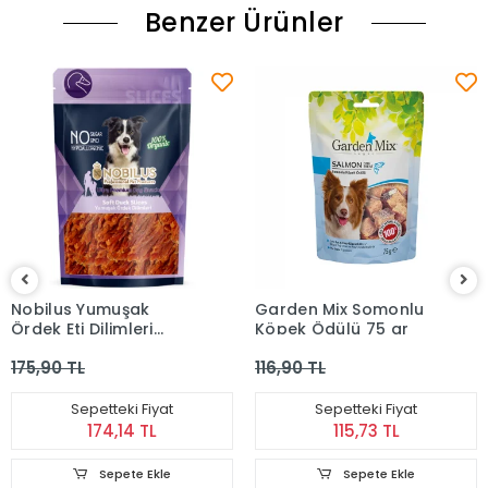
Benzer Ürünler
Nobilus Yumuşak
Garden Mix Somonlu
Ördek Eti Dilimleri
Köpek Ödülü 75 gr
Köpek Ödül Maması
175,90 TL
116,90 TL
80 gr
Sepetteki Fiyat
Sepetteki Fiyat
174,14 TL
115,73 TL
Sepete Ekle
Sepete Ekle