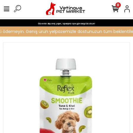
0
Güvenle alışveriş yapın, siparişiniz aynı gün kargo'da olsun!
reti ödemeyin. Geniş ürün yelpazemizle dostunuzun tüm beklentilerin